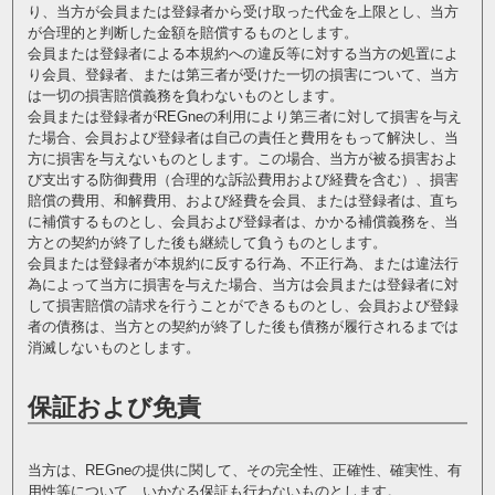
り、当方が会員または登録者から受け取った代金を上限とし、当方
が合理的と判断した金額を賠償するものとします。
会員または登録者による本規約への違反等に対する当方の処置によ
り会員、登録者、または第三者が受けた一切の損害について、当方
は一切の損害賠償義務を負わないものとします。
会員または登録者がREGneの利用により第三者に対して損害を与え
た場合、会員および登録者は自己の責任と費用をもって解決し、当
方に損害を与えないものとします。この場合、当方が被る損害およ
び支出する防御費用（合理的な訴訟費用および経費を含む）、損害
賠償の費用、和解費用、および経費を会員、または登録者は、直ち
に補償するものとし、会員および登録者は、かかる補償義務を、当
方との契約が終了した後も継続して負うものとします。
会員または登録者が本規約に反する行為、不正行為、または違法行
為によって当方に損害を与えた場合、当方は会員または登録者に対
して損害賠償の請求を行うことができるものとし、会員および登録
者の債務は、当方との契約が終了した後も債務が履行されるまでは
消滅しないものとします。
保証および免責
当方は、REGneの提供に関して、その完全性、正確性、確実性、有
用性等について、いかなる保証も行わないものとします。