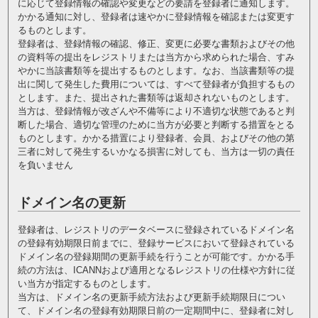
に応じて登録情報の確認や変更などの要請を登録者に通知します。
かかる通知に対し、登録者は速やかに登録情報を確認または変更す
るものとします。
登録者は、登録情報の確認、修正、変更に必要な書類およびその他
の資料等の提出をレジストリまたは当方から求められた場合、すみ
やかに当該書類等を提出するものとします。なお、当該書類等の提
出に関して発生した費用については、すべて登録者が負担するもの
とします。また、提出された書類等は返却されないものとします。
当方は、登録情報が改ざんや不備等により不適切な状態であると判
断した場合、適切な管理のために当方が必要と判断する措置をとる
ものとします。かかる措置により登録者、会員、およびその他の第
三者に対して発生するいかなる損害に対しても、当方は一切の責任
を負いません
ドメイン名の更新
登録者は、レジストリのデータベースに登録されているドメイン名
の登録有効期限日前までに、登録サービスにおいて登録されている
ドメイン名の登録期間の更新手続を行うことが可能です。かかる手
続の方法は、ICANNおよび適用となるレジストリの仕様や方針に従
い当方が指定するものとします。
当方は、ドメイン名の更新手続方法および更新手続期限日につい
て、ドメイン名の登録有効期限日前の一定期間中に、登録者に対し