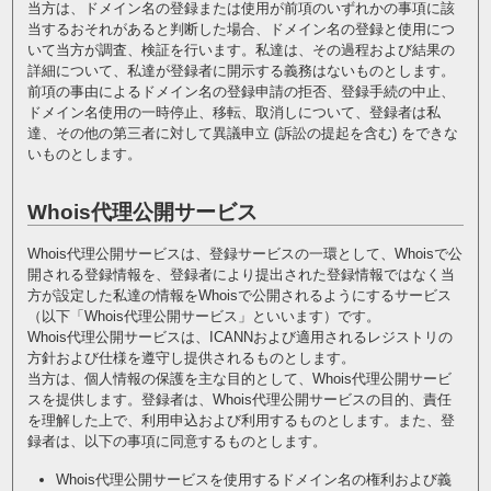
当方は、ドメイン名の登録または使用が前項のいずれかの事項に該
当するおそれがあると判断した場合、ドメイン名の登録と使用につ
いて当方が調査、検証を行います。私達は、その過程および結果の
詳細について、私達が登録者に開示する義務はないものとします。
前項の事由によるドメイン名の登録申請の拒否、登録手続の中止、
ドメイン名使用の一時停止、移転、取消しについて、登録者は私
達、その他の第三者に対して異議申立 (訴訟の提起を含む) をできな
いものとします。
Whois代理公開サービス
Whois代理公開サービスは、登録サービスの一環として、Whoisで公
開される登録情報を、登録者により提出された登録情報ではなく当
方が設定した私達の情報をWhoisで公開されるようにするサービス
（以下「Whois代理公開サービス」といいます）です。
Whois代理公開サービスは、ICANNおよび適用されるレジストリの
方針および仕様を遵守し提供されるものとします。
当方は、個人情報の保護を主な目的として、Whois代理公開サービ
スを提供します。登録者は、Whois代理公開サービスの目的、責任
を理解した上で、利用申込および利用するものとします。また、登
録者は、以下の事項に同意するものとします。
Whois代理公開サービスを使用するドメイン名の権利および義