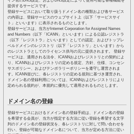
イン名のDNS設定、およびDNS設定によって使用可能な各種機能を
提供するサービスです。
登録サービスにおいて取り扱うドメイン名の種類および各サービス
の内容は、登録サービスのウェブサイト上（以下「サービスサイ
ト」といいます）に表示されるものとします。
登録サービスは、当方がInternet Corporation for Assigned Names
and Numbers（以下「ICANN」といいます）による公認レジストラ
（以下「レジストラ」といいます）としての認定、およびトップレ
ベルドメインのレジストリ（以下「レジストリ」といいます）から
のレジストラとしてのライセンス供与の元に提供されます。 登録サ
ービスは、適用される法令、ICANNおよびレジストリとの契約によ
り、ICANNおよびレジストリの定める規定、方針、仕様、コンセン
サスポリシー、およびテンポラリーポリシーを遵守し運営されま
す。ICANN並びに、各レジストリの定める規則に基づき運営され、
ドメイン名の登録利用については、ICANNおよびレジストリにより
定められる規約が、本規約に優先して適用されるものとします。
ドメイン名の登録
登録サービスにおけるドメイン名の登録手続は、ドメイン名の登録
を希望する会員が、当方が指定する方法に従い登録を希望する文字
列のドメイン名の登録状況を、各レジストリに対して問い合わせを
行い、登録が可能なドメイン名について、当方が定める方法に従い