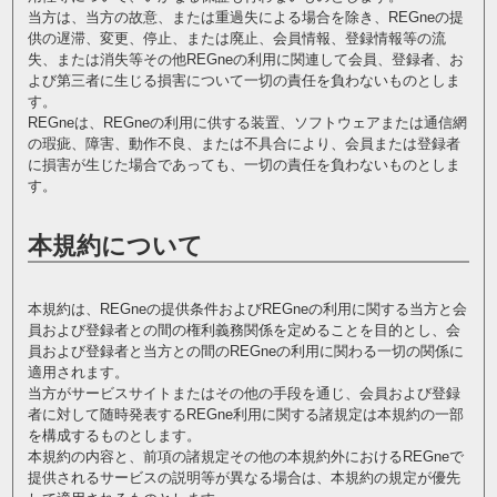
当方は、当方の故意、または重過失による場合を除き、REGneの提
供の遅滞、変更、停止、または廃止、会員情報、登録情報等の流
失、または消失等その他REGneの利用に関連して会員、登録者、お
よび第三者に生じる損害について一切の責任を負わないものとしま
す。
REGneは、REGneの利用に供する装置、ソフトウェアまたは通信網
の瑕疵、障害、動作不良、または不具合により、会員または登録者
に損害が生じた場合であっても、一切の責任を負わないものとしま
す。
本規約について
本規約は、REGneの提供条件およびREGneの利用に関する当方と会
員および登録者との間の権利義務関係を定めることを目的とし、会
員および登録者と当方との間のREGneの利用に関わる一切の関係に
適用されます。
当方がサービスサイトまたはその他の手段を通じ、会員および登録
者に対して随時発表するREGne利用に関する諸規定は本規約の一部
を構成するものとします。
本規約の内容と、前項の諸規定その他の本規約外におけるREGneで
提供されるサービスの説明等が異なる場合は、本規約の規定が優先