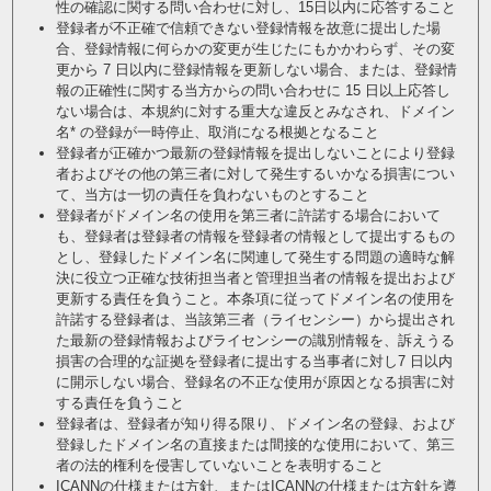
性の確認に関する問い合わせに対し、15日以内に応答すること
登録者が不正確で信頼できない登録情報を故意に提出した場
合、登録情報に何らかの変更が生じたにもかかわらず、その変
更から 7 日以内に登録情報を更新しない場合、または、登録情
報の正確性に関する当方からの問い合わせに 15 日以上応答し
ない場合は、本規約に対する重大な違反とみなされ、ドメイン
名* の登録が一時停止、取消になる根拠となること
登録者が正確かつ最新の登録情報を提出しないことにより登録
者およびその他の第三者に対して発生するいかなる損害につい
て、当方は一切の責任を負わないものとすること
登録者がドメイン名の使用を第三者に許諾する場合において
も、登録者は登録者の情報を登録者の情報として提出するもの
とし、登録したドメイン名に関連して発生する問題の適時な解
決に役立つ正確な技術担当者と管理担当者の情報を提出および
更新する責任を負うこと。本条項に従ってドメイン名の使用を
許諾する登録者は、当該第三者（ライセンシー）から提出され
た最新の登録情報およびライセンシーの識別情報を、訴えうる
損害の合理的な証拠を登録者に提出する当事者に対し7 日以内
に開示しない場合、登録名の不正な使用が原因となる損害に対
する責任を負うこと
登録者は、登録者が知り得る限り、ドメイン名の登録、および
登録したドメイン名の直接または間接的な使用において、第三
者の法的権利を侵害していないことを表明すること
ICANNの仕様または方針、またはICANNの仕様または方針を遵