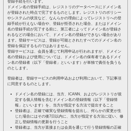
登録手続を行います。
ドメイン名の登録手続は、レジストリのデータベースにドメイン名
が登録された時点で完了するものとします。レジストリのポリシー
やシステムの状況など、なんらかの理由によってレジストリへの登
録手続が行えない場合や、登録が拒否された場合、またはドメイン
名の登録手続が完了する前に、第三者によってドメイン名が登録さ
れるなどの場合において、ドメイン名の登録ができない場合があり
ます。登録サービスは、登録が可能とされたすべてのドメイン名の
登録を保証するものではありません。
登録サービスは、会員を通じて利用申込が行われますが、ドメイン
名の登録および使用については、ドメイン名の保有者であるドメイ
ン名の登録者（以下「登録者」といいます）が単独で責任を負うも
のとします。
登録者は、登録サービスの利用申込および利用において、下記事項
に同意するものとします。
ドメイン名の登録には、当方、ICANN、およびレジストリが規
定する個人情報を含むドメイン名の登録情報（以下「登録情
報」といいます）を、当方が指定する方法で提出すること
登録者は、正確で確実な登録情報を提出し、何らかの変更が生
じた場合にはその後7日以内に、当方が指定する方法に従い、修
正し登録情報の更新を行うこと
登録者は、当方が直接または会員を通じて行う登録情報の正確