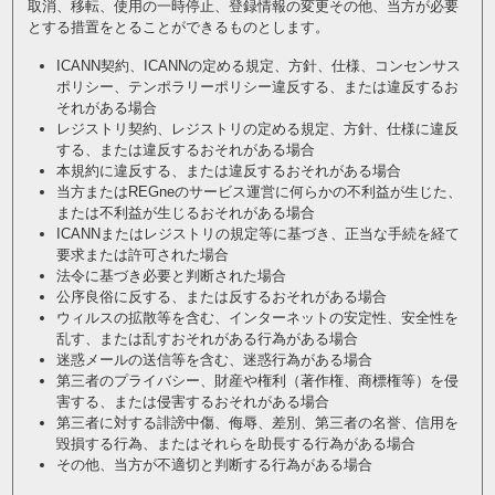
取消、移転、使用の一時停止、登録情報の変更その他、当方が必要
とする措置をとることができるものとします。
ICANN契約、ICANNの定める規定、方針、仕様、コンセンサス
ポリシー、テンポラリーポリシー違反する、または違反するお
それがある場合
レジストリ契約、レジストリの定める規定、方針、仕様に違反
する、または違反するおそれがある場合
本規約に違反する、または違反するおそれがある場合
当方またはREGneのサービス運営に何らかの不利益が生じた、
または不利益が生じるおそれがある場合
ICANNまたはレジストリの規定等に基づき、正当な手続を経て
要求または許可された場合
法令に基づき必要と判断された場合
公序良俗に反する、または反するおそれがある場合
ウィルスの拡散等を含む、インターネットの安定性、安全性を
乱す、または乱すおそれがある行為がある場合
迷惑メールの送信等を含む、迷惑行為がある場合
第三者のプライバシー、財産や権利（著作権、商標権等）を侵
害する、または侵害するおそれがある場合
第三者に対する誹謗中傷、侮辱、差別、第三者の名誉、信用を
毀損する行為、またはそれらを助長する行為がある場合
その他、当方が不適切と判断する行為がある場合