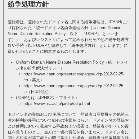
紛争処理方針
登録者は、登録されたドメイン名に関する紛争処理は、ICANNによ
り採択された「統一ドメイン名紛争処理方針（Uniform Domain
Name Dispute Resolution Policy、以下、「UDRP」 といいま
す）」、およびレジストリによって定められたその他の紛争処理方
針や手続（以下UDRPと総称して「紛争処理方針」といいます）に
従い行われることに同意するものとします。
Uniform Domain Name Dispute Resolution Policy（統一ドメイ
ン名の紛争解決ポリシー）
https://www.icann.org/resources/pages/udrp-2012-02-25-
en
（英文）
https://www.icann.org/resources/pages/udrp-2012-02-25-
ja
（日本語訳）
UDRPとは（JPNICウェブサイト）
https://www.nic.ad.jp/ja/drp/udrp.html
ドメイン名の登録および使用について、登録者は商標権その他第三
者の権利の侵害について細心の注意をはらい、ドメイン名の登録お
よび使用において発生する事故および損害は、登録者がすべての責
任を負うものとし、当方は一切の責任を負いません。ドメイン名に
関する紛争が第三者との間で発生した場合、登録者は紛争処理方針