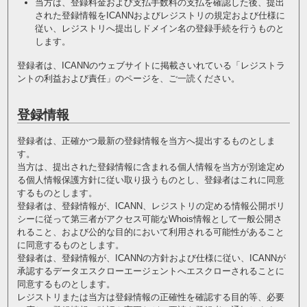
当方は、登録料金および支払手数料の支払を確認した後、提出
された登録情報をICANNおよびレジストリの規定および仕様に
従い、レジストリへ提出しドメイン名の登録手続を行うものと
します。
登録者は、ICANNのウェブサイトに掲載さいれている
「レジストラ
ントの利益および責任」
のページを、ご一読ください。
登録情報
登録者は、正確かつ最新の登録情報を当方へ提出するものとしま
す。
当方は、提出された登録情報に含まれる個人情報を当方が別途定め
る個人情報保護方針に従い取り扱うものとし、登録者はこれに同意
するものとします。
登録者は、登録情報が、ICANN、レジストリの定める情報公開ポリ
シーに従って第三者がアクセス可能なWhois情報として一般公開さ
れること、および公的な目的において利用される可能性があること
に同意するものとします。
登録者は、登録情報が、ICANNの方針および仕様に従い、ICANNが
承認するデータエスクローエージェントへエスクローされることに
同意するものとします。
レジストリまたは当方は登録情報の正確性を確認する目的等、必要