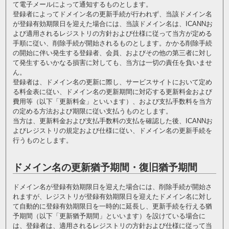
て電子メールによって通知するものとします。
登録者によってドメイン名の更新手続が行われず、当該ドメイン名
が登録有効期限日を迎えた場合には、当該ドメイン名は、ICANNお
よび適用されるレジストリの方針および仕様に従って当方が定める
手順に従い、削除手続が開始されるものとします。かかる削除手続
の開始に伴い発生する登録者、会員、およびその他の第三者に対し
て発生するいかなる損害に対しても、当方は一切の責任を負いませ
ん。
登録者は、ドメイン名の更新に際し、サービスサイトにおいて定め
る料金表に従い、ドメイン名の更新期間に対応する更新料金および
費用等（以下「更新料金」といいます）、および支払手数料を当方
の定める方法および期限に従い支払うものとします。
当方は、更新料金および支払手数料の支払を確認した後、ICANNお
よびレジストリの規定および仕様に従い、ドメイン名の更新手続を
行うものとします。
ドメイン名の更新猶予期間・復旧猶予期間
ドメイン名が登録有効期限日を迎えた場合には、削除手続が開始さ
れますが、レジストリが登録有効期限日を迎えたドメイン名に対し
て自動的に登録有効期限日を一時的に延長し、更新手続を行える猶
予期間（以下「更新猶予期間」といいます）を設けている場合に
は、登録者は、適用されるレジストリの方針および仕様に従って当