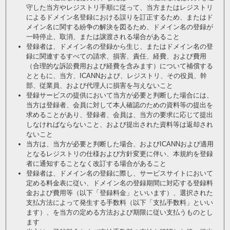
守した当方やレジストリ手順に従って、当方またはレジストリ
によるドメイン名登録における誤りを訂正するため、またはド
メイン名に関する紛争の解決を図るため、ドメイン名の登録が
一時停止、取消、または譲渡される場合があること
登録者は、ドメイン名の登録から生じ、またはドメイン名の登
録に関連するすべての請求、損害、責任、経費、および費用
（合理的な訴訟費用および経費を含みます）について補償する
とともに、当方、ICANNおよび、レジストリ、その役員、幹
部、従業員、および代理人に損害を与えないこと
登録サービスの提供において当方が必要と判断した場合には、
当方は登録者、会員に対して本人確認のための資料等の提出を
求めることがあり、登録者、会員は、当方の要求に応じて提出
しなければならないこと、および提出された資料等は返却され
ないこと
当方は、当方が必要と判断した場合、およびICANNおよび適用
となるレジストリの仕様および方針変更に伴い、本規約を登録
者に通知することなく改訂する場合があること
登録者は、ドメイン名の登録に際し、サービスサイトにおいて
定める料金表に従い、ドメイン名の登録期間に対応する登録料
金および費用等（以下「登録料金」といいます）、選択された
支払方法によって発生する手数料（以下「支払手数料」といい
ます）、を当方の定める方法および期限に従い支払うものとし
ます