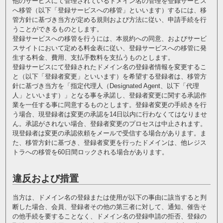
他のサービスにて管理されているドメイン名の管理を登録サービス
へ移管（以下「登録サービスへの移管」といいます）するには、移
管方針に基づき当方が定める規則および方法に従い、申請手続を行
うことができるものとします。
登録サービスへの移管を行うには、本規約への同意、およびサービ
スサイトにおいて定める料金表に従い、登録サービスへの移管に発
生する料金、費用、支払手数料を支払うものとします。
登録サービスにて登録されたドメイン名の登録者情報を変更するこ
と（以下「登録者変更」といいます）を希望する登録者は、移管方
針に基づき当方を「指定代理人（Designated Agent、以下「代理
人」といいます）」となる事を承諾し、登録者変更に関する承認作
業を一任する事に同意するものとします。登録者変更の手続きを行
う場合、現登録者は変更の承認を14日以内に行わなくてはなりませ
ん。承認がされない場合、登録者変更のプロセスは中止されます。
現登録者は変更の承認依頼をメールで受信する場合があります。ま
た、移管方針に基づき、登録者変更を行ったドメインは、他レジス
トラへの移管を60日間ロックされる場合があります。
違反および措置
当方は、ドメイン名の登録または使用が以下の事由に該当すると判
断した場合、会員、登録者その他の第三者に対して、通知、催告そ
の他手続を要することなく、ドメイン名の登録申請の拒否、登録の