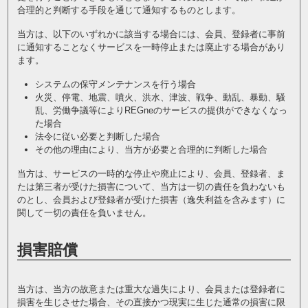
合理的と判断する手段を通じて通知するものとします。
当方は、以下のいずれかに該当する場合には、会員、登録者に事前
に通知することなくサービスを一時停止または廃止する場合があり
ます。
システムの保守メンテナンスを行う場合
火災、停電、地震、噴火、洪水、津波、戦争、動乱、暴動、騒
乱、労働争議等によりREGneのサービスの提供ができなくなっ
た場合
法令に従い必要と判断した場合
その他の理由により、当方が必要と合理的に判断した場合
当方は、サービスの一時的な停止や廃止により、会員、登録者、ま
たは第三者が受けた損害について、当方は一切の責任を負わないも
のとし、会員および登録者が受けた損害（逸失利益を含みます）に
関して一切の責任を負いません。
損害賠償
当方は、当方の故意または重大な過失により、会員または登録者に
損害を生じさせた場合、その直接かつ現実に生じた通常の損害に限