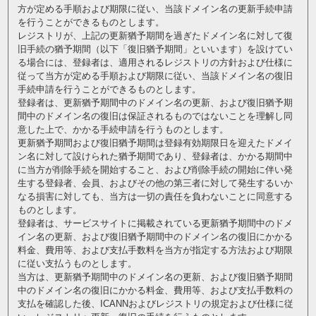
方が定める手順および期限に従い、当該ドメイン名の更新手続申請
を行うことができるものとします。
レジストリが、上記の更新猶予期間を過ぎたドメイン名に対して復
旧手続の猶予期間（以下「復旧猶予期間」といいます）を設けてい
る場合には、登録者は、適用されるレジストリの方針および仕様に
従って当方が定める手順および期限に従い、当該ドメイン名の復旧
手続申請を行うことができるものとします。
登録者は、更新猶予期間中のドメイン名の更新、および復旧猶予期
間中のドメイン名の復旧は保証されるものではないことを理解し同
意した上で、かかる手続申請を行うものとします。
更新猶予期間および復旧猶予期間は登録有効期限日を迎えたドメイ
ン名に対して設けられた猶予期間であり、登録者は、かかる期間中
に当方が削除手続を開始すること、および削除手続の開始に伴い発
生する登録者、会員、およびその他の第三者に対して発生するいか
なる損害に対しても、当方は一切の責任を負わないことに同意する
ものとします。
登録者は、サービスサイトに掲載されている更新猶予期間中のドメ
イン名の更新、および復旧猶予期間中のドメイン名の復旧にかかる
料金、費用等、および支払手数料を当方が指定する方法および期限
に従い支払うものとします。
当方は、更新猶予期間中のドメイン名の更新、および復旧猶予期間
中のドメイン名の復旧にかかる料金、費用等、および支払手数料の
支払を確認した後、ICANNおよびレジストリの規定および仕様に従