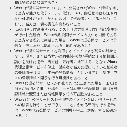
務は登録者に帰属すること
Whois代理公開サービスにおいて公開されたWhoisの情報を通じ
て当方が受けた電子メール、電話、FAX、郵送物等は転送され
ない可能性があり、それに起因して登録者に生じる不利益に対
して、当方は一切の責任を負わないこと
ICANNおよび適用されるレジストリの方針および仕様に変更等
が行われた場合、Whois代理公開サービスの提供が困難である
と当方が合理的に判断した場合、Whois代理公開サービスは予
告なく停止または廃止される可能性があること
Whois代理公開サービスを利用するドメイン名が紛争の対象と
なった場合、または当方が法的機関や法的手続により情報開示
請求を受けた場合、当方は、登録者に通知することなくWhois
代理公開サービスを停止、登録者が当方に提出している登録者
の登録情報（以下「本来の登録情報」といいます）へ変更、本
来の登録情報の開示を行う可能性があること
Whois代理公開サービスが停止または廃止された場合、または
当方が適切と判断した場合、当方は本来の登録情報に基づき登
録情報の変更または情報開示を行う可能性があること
Whois代行公開サービスを利用中のドメイン名は、他サービス
への移管を行うことができないこと。かかる申請を行う場合に
は、Whois代行公開サービスの利用を中止（解除）する必要が
あること