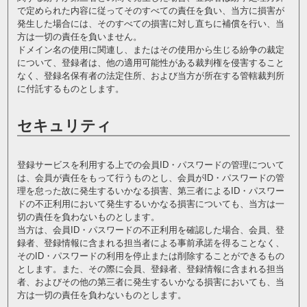
で定められた内容に従ってそのすべての責任を負い、当方に損害が
発生した場合には、そのすべての損害に対し直ちに補償を行い、当
方は一切の責任を負いません。
ドメイン名の使用に関連し、またはその使用から生じる紛争の裁定
について、登録者は、他の適用可能性がある裁判権を侵害すること
なく、登録名保有者の法定住所、および当方が所在する管轄裁判所
に付託するものとします。
セキュリティ
登録サービスを利用する上での会員ID・パスワードの管理について
は、会員が責任をもって行うものとし、会員がID・パスワードの管
理を怠った故に発生するいかなる損害、第三者によるID・パスワー
ドの不正利用において発生するいかなる損害についても、当方は一
切の責任を負わないものとします。
当方は、会員ID・パスワードの不正利用を確認した場合、会員、登
録者、登録情報に含まれる担当者による事前承諾を得ることなく、
そのID・パスワードの利用を停止または削除することができるもの
とします。また、その際に会員、登録者、登録情報に含まれる担当
者、およびその他の第三者に発生するいかなる損害においても、当
方は一切の責任を負わないものとします。