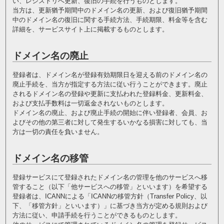
い、レジストリへ更新、復旧の手続を行うものとします。
当方は、更新猶予期間中のドメイン名の更新、および復旧猶予期間
中のドメイン名の復旧に関する手続方法、手続期限、料金等を含む
詳細を、サービスサイト上に掲載するものとします。
ドメイン名の廃止
登録者は、ドメイン名が登録有効期限日を迎える前のドメイン名の
廃止手続を、当方が指定する方法に従い行うことができます。廃止
されるドメイン名の登録や更新に支払われた登録料金、更新料金、
および支払手数料は一切返金されないものとします。
ドメイン名の廃止、および廃止手続の開始に伴い登録者、会員、お
よびその他の第三者に対して発生するいかなる損害に対しても、当
方は一切の責任を負いません。
ドメイン名の移管
登録サービスにて登録されたドメイン名の管理を他のサービスへ移
管すること（以下「他サービスへの移管」といいます）を希望する
登録者は、ICANNによる「ICANNの移管方針（Transfer Policy、以
下、「移管方針」といいます）」に基づき当方が定める規則および
方法に従い、申請手続を行うことができるものとします。